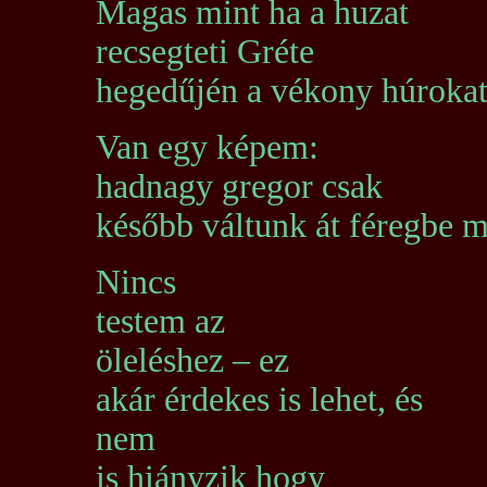
Magas mint ha a huzat
recsegteti Gréte
hegedűjén a vékony húroka
Van egy képem:
hadnagy gregor csak
később váltunk át féregbe 
Nincs
testem az
öleléshez – ez
akár érdekes is lehet, és
nem
is hiányzik hogy