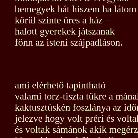
bemegyek hát hiszem ha látom
körül szinte üres a ház –
halott gyerekek játszanak
fönn az isteni szájpadláson.
ami elérhető tapintható
valami torz-tiszta tükre a mána
kaktusztüskén foszlánya az id
jelezve hogy volt préri és vol
és voltak sámánok akik megérz