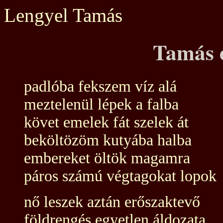
Lengyel Tamás
Tamás 
padlóba fekszem víz alá
meztelenül lépek a falba
követ emelek fát szelek át
beköltözöm kutyába halba
embereket öltök magamra
páros számú végtagokat lopok
nő leszek aztán erőszaktevő
földrengés egyetlen áldozata