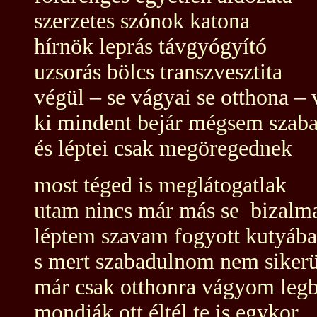
szerzetes szónok katona
hírnök leprás távgyógyító
uzsorás bölcs transzvesztita
végül – se vágyai se otthona –
ki mindent bejár mégsem szab
és léptei csak megöregednek
most téged is meglátogatlak
utam nincs már más se bizal
léptem szavam fogyott kutyába
s mert szabadulnom nem sikerü
már csak otthonra vágyom legb
mondják ott éltél te is egykor