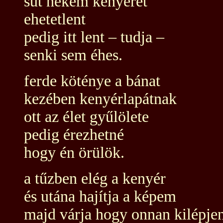
süt nekem kenyeret
ehetetlent
pedig itt lent – tudja –
senki sem éhes.
ferde köténye a bánat
kezében kenyérlapátnak
ott az élet gyűlölete
pedig érezhetné
hogy én örülök.
a tűzben elég a kenyér
és utána hajítja a képem
majd várja hogy onnan kilépje