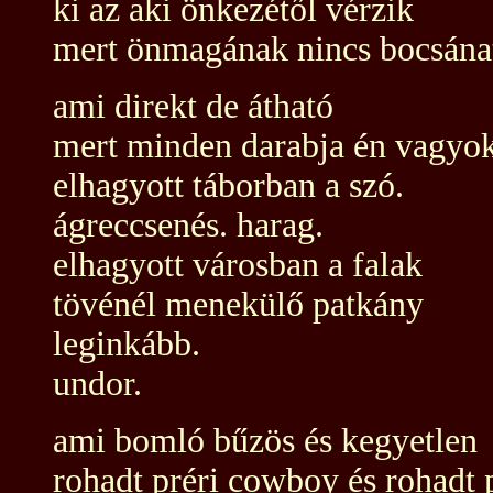
ki az aki önkezétől vérzik
mert önmagának nincs bocsána
ami direkt de átható
mert minden darabja én vagyo
elhagyott táborban a szó.
ágreccsenés. harag.
elhagyott városban a falak
tövénél menekülő patkány
leginkább.
undor.
ami bomló bűzös és kegyetlen
rohadt préri cowboy és rohadt 