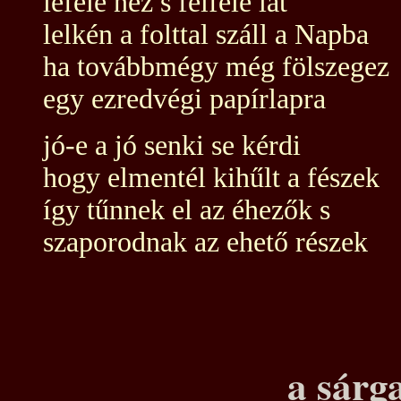
lefelé néz s felfelé lát
lelkén a folttal száll a Napba
ha továbbmégy még fölszegez
egy ezredvégi papírlapra
jó-e a jó senki se kérdi
hogy elmentél kihűlt a fészek
így tűnnek el az éhezők s
szaporodnak az ehető részek
a sárg