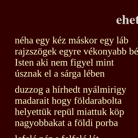
ehe
néha egy kéz máskor egy láb
rajzszögek egyre vékonyabb b
Isten aki nem figyel mint
úsznak el a sárga lében
duzzog a hírhedt nyálmirigy
madarait hogy földarabolta
helyettük repül miattuk köp
nagyobbakat a földi porba