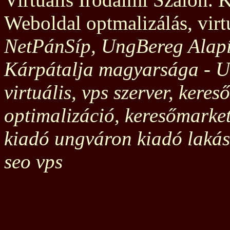
Weboldal optmalizálás, virtu
NetPánSíp, UngBereg Alapít
Kárpátalja magyarsága - U
virtuális, vps szerver, kere
optimalizáció, keresőmarket
kiadó ungváron kiadó lakás
seo vps