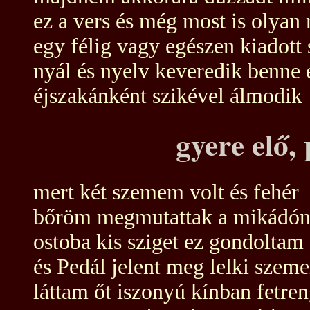
ez a vers és még most is olyan
egy félig vagy egészen kiadott 
nyál és nyelv keveredik benne 
éjszakánként szikével álmodik
gyere elő
mert két szemem volt és fehér
bőröm megmutattak a mikádó
ostoba kis sziget ez gondoltam
és Pedál jelent meg lelki szeme
láttam őt iszonyú kínban fetre