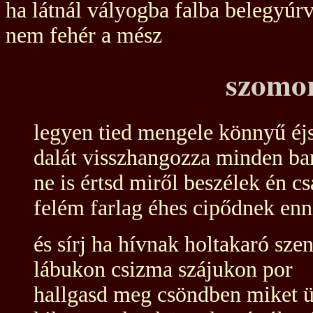
ha látnál vályogba falba belegyúr
nem fehér a mész
szomor
legyen tied mengele könnyű éj
dalát visszhangozza minden ba
ne is értsd miről beszélek én cs
felém farlag éhes cipődnek enn
és sírj ha hívnak holtakaró sze
lábukon csizma szájukon por
hallgasd meg csöndben miket 