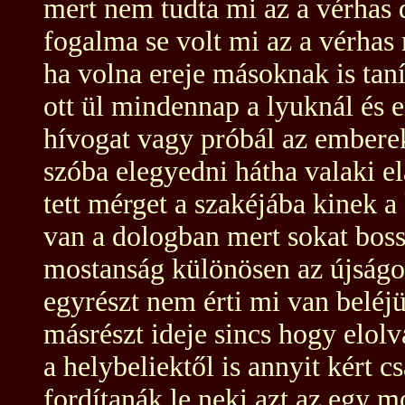
mert nem tudta mi az a vérhas 
fogalma se volt mi az a vérhas
ha volna ereje másoknak is tan
ott ül mindennap a lyuknál és
hívogat vagy próbál az embere
szóba elegyedni hátha valaki el
tett mérget a szakéjába kinek a
van a dologban mert sokat bos
mostanság különösen az újságo
egyrészt nem érti mi van beléjü
másrészt ideje sincs hogy elolv
a helybeliektől is annyit kért c
fordítanák le neki azt az egy m