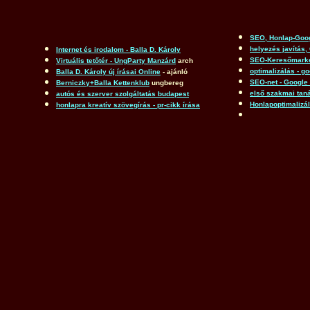
SEO, Honlap-Goog
helyezés javítás, 
Internet és irodalom - Balla D. Károly
SEO-Keresőmarket
Virtuális tetőtér - UngParty Manzárd
arch
optimalizálás - g
Balla D. Károly új írásai Online
- ajánló
SEO-net - Google
Berniczky+Balla Kettenklub
ungbereg
első szakmai tan
autós és szerver szolgáltatás budapest
Honlapoptimalizá
honlapra kreatív szövegírás - pr-cikk írása