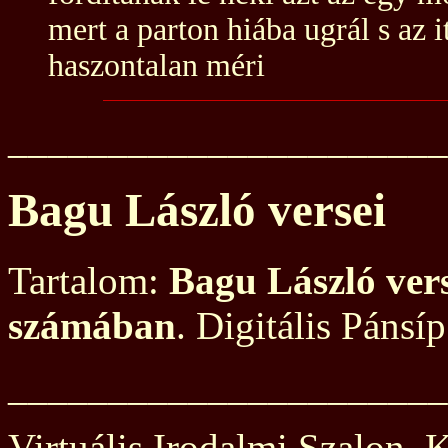
mert a parton hiába ugrál s az it
haszontalan méri
______________________
Bagu László versei
Tartalom:
Bagu László vers
számában
. Digitális Pánsíp
______________________
Virtuális Irodalmi Szalon. Kö