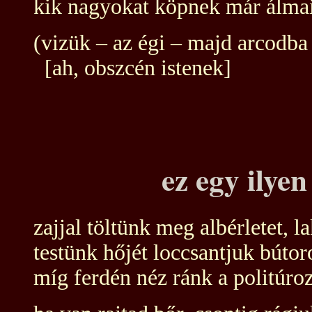
kik nagyokat köpnek már álmai
(vizük – az égi – majd arcodba 
[ah, obszcén istenek]
ez egy ilyen
zajjal töltünk meg albérletet, la
testünk hőjét loccsantjuk bútor
míg ferdén néz ránk a politúro