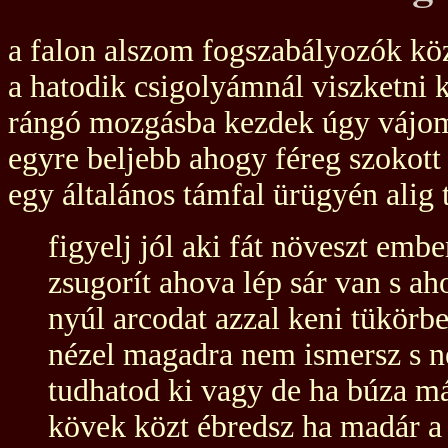
a falon alszom fogszabályozók kö
a hatodik csigolyámnál viszketni 
rángó mozgásba kezdek úgy váj
egyre beljebb ahogy féreg szokott
egy általános támfal ürügyén alig 
figyelj jól aki fát növeszt embe
zsugorít ahova lép sár van s ah
nyúl arcodat azzal keni tükörb
nézel magadra nem ismersz s 
tudhatod ki vagy de ha búza m
kövek közt ébredsz ha madár a