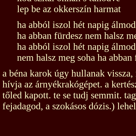
lep be az okkerszín harmat
ha abból iszol hét napig álmod
ha abban fürdesz nem halsz m
ha abból iszol hét napig álmod
nem halsz meg soha ha abban 
a béna karok úgy hullanak vissza
hívja az árnyékrakógépet. a kertés
tőled kapott. te se tudj semmit. t
fejadagod, a szokásos dózis.) lehe