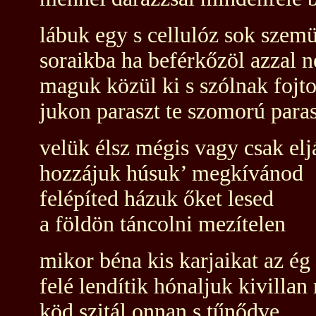
lábuk egy s cellulóz sok szemü
soraikba ha beférkőzöl azzal 
maguk közül ki s szólnak fojto
jukon paraszt te szomorú paras
velük élsz mégis vagy csak elj
hozzájuk húsuk’ megkívánod
felépíted házuk őket lesed
a földön táncolni mezítelen
mikor béna kis karjaikat az ég
felé lendítik hónaljuk kivillan
köd szitál onnan s tűnődve