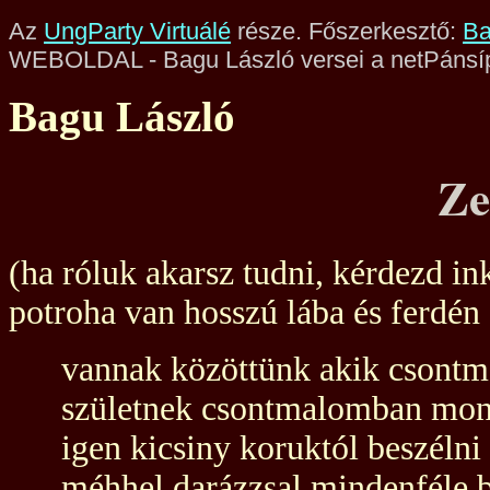
Az
UngParty Virtuálé
része. Főszerkesztő:
Ba
WEBOLDAL - Bagu László versei a netPánsí
Bagu László
Ze
(ha róluk akarsz tudni, kérdezd in
potroha van hosszú lába és ferdén
vannak közöttünk akik csont
születnek csontmalomban mo
igen kicsiny koruktól beszélni
méhhel darázzsal mindenféle 