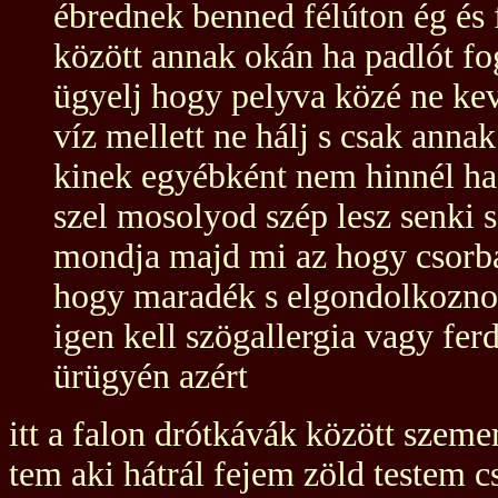
ébrednek benned félúton ég és 
között annak okán ha padlót fo
ügyelj hogy pelyva közé ne ke
víz mellett ne hálj s csak anna
kinek egyébként nem hinnél ha 
szel mosolyod szép lesz senki 
mondja majd mi az hogy csorb
hogy maradék s elgondolkozn
igen kell szögallergia vagy fer
ürügyén azért
itt a falon drótkávák között sze
tem aki hátrál fejem zöld testem 