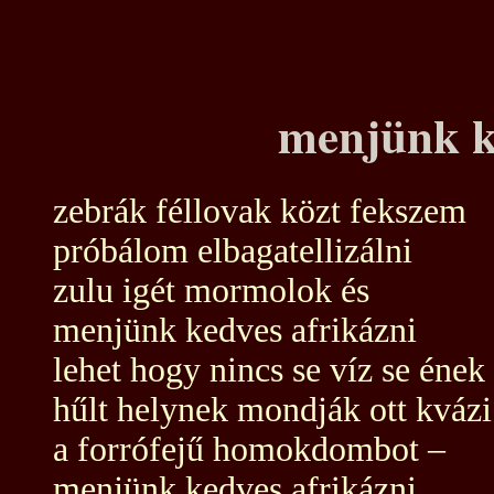
menjünk k
zebrák féllovak közt fekszem
próbálom elbagatellizálni
zulu igét mormolok és
menjünk kedves afrikázni
lehet hogy nincs se víz se ének
hűlt helynek mondják ott kvázi
a forrófejű homokdombot –
menjünk kedves afrikázni