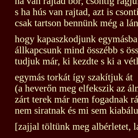
ha van rajtad bőr, csontig rágju
s ha hús van rajtad, azt is csont
csak tartson bennünk még a lá
hogy kapaszkodjunk egymásba 
állkapcsunk mind összébb s öss
tudjuk már, ki kezdte s ki a vét
egymás torkát így szakítjuk át
(a heverőn meg elfekszik az á
zárt terek már nem fogadnak r
nem siratnak és mi sem kiabál
[zajjal töltünk meg albérletet, l