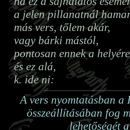
ha ez a sajnálatos esemé
a jelen pillanatnál hama
más vers, tőlem akár,
vagy bárki mástól,
pontosan ennek a helyére
és ez alá,
k. ide ni:
A vers nyomtatásban a P
összeállításában fog me
lehetőségét a