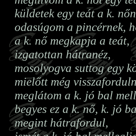
küldetek egy teát a k. nőn
odasúgom a pincérnek, hog
a k. nő megkapja a teát,
izgatottan hátranéz,
mosolyogva suttog egy k
mielőtt még visszafordul
meglátom a k. jó bal mell
begyes ez a k. nő, k. jó b
megint hátrafordul,