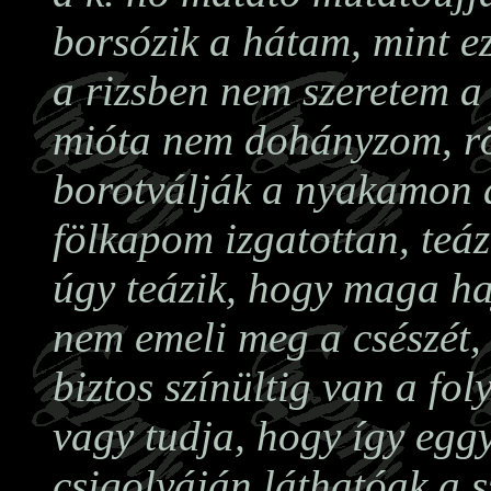
borsózik a hátam, mint ez
a rizsben nem szeretem a 
mióta nem dohányzom, rö
borotválják a nyakamon a
fölkapom izgatottan, teáz
úgy teázik, hogy maga ha
nem emeli meg a csészét,
biztos színültig van a fol
vagy tudja, hogy így egg
csigolyáján láthatóak a s