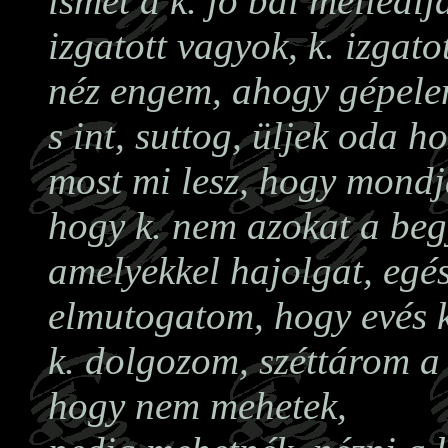
ismét a k. jó bal mellealj
izgatott vagyok, k. izgatot
néz engem, ahogy gépelem 
s int, suttog, üljek oda h
most mi lesz, hogy mondj
hogy k. nem azokat a beg
amelyekkel hajolgat, egés
elmutogatom, hogy evés k
k. dolgozom, széttárom a
hogy nem mehetek,