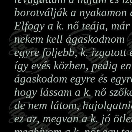
borotválják a nyakamon 
Elfogy a k. nő teája, már
nekem kell ágaskodnom
egyre följebb, k. izgatott
így evés közben, pedig enn
ágaskodom egyre és egyre
hogy lássam a k. nő szőke
de nem látom, hajolgatni
ez az, megvan a k. jó ötle
meghívom a k. nőt egy te