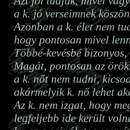
Azt jól tudjuk, mivel vag
a k. jó verseimnek köszö
Azonban a k. élet nem tu
hogy pontosan mivel lenn
Többé-kevésbé bizonyos, 
Magát, pontosan az örökl
a k. nőt nem tudni, kicso
akármelyik k. nő lehet ak
Az k. nem izgat, hogy me
legfeljebb ide került vol