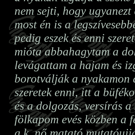
nem sejti, hogy ugyanezt
most én is a legszívesebb
pedig eszek és enni szeret
mióta abbahagytam a do
levágattam a hajam és i
borotválják a nyakamon 
szeretek enni, itt a büféko
és a dolgozás, versírás a
fölkapom evés közben a f
a k. nő matató mutatóujj