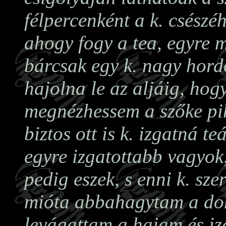
félpercenként a k. csészéh
ahogy fogy a tea, egyre 
bárcsak egy k. nagy hord
hajolna le az aljáig, hog
megnézhessem a szőke pih
biztos ott is k. izgatná t
egyre izgatottabb vagyok
pedig eszek, s enni k. szer
mióta abbahagytam a do
levágattam a hajam és i