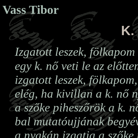
Vass Tibor
K.
I
zgatott leszek, fölkapom
egy k. nő veti le az előtt
izgatott leszek, fölkapom
elég, ha kivillan a k. nő 
a szőke piheszőrök a k. n
bal mutatóujjának begyé
a nyakán izgatja a szőke 