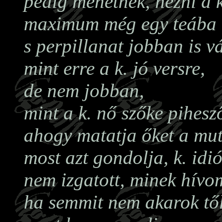
pedig mehetnék, nézni a k
maximum még egy teába 
s perpillanat jobban is 
mint erre a k. jó versre,
de nem jobban,
mint a k. nő szőke pihesző
ahogy matatja őket a mut
most azt gondolja, k. idi
nem izgatott, minek hívo
ha semmit nem akarok től