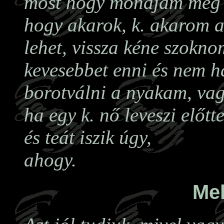
most hogy mondjam meg 
hogy akarok, k. akarom a 
lehet, vissza kéne szokn
kevesebbet enni és nem h
borotválni a nyakam, vag
ha egy k. nő leveszi előt
és teát iszik úgy,
ahogy.
Mel