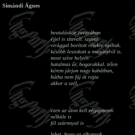
Simándi Ágnes
beutaláskor zavarában
éjjel is szavalt. szavai
virággal borított rétekre nyíltak.
később leszokott a magányról is.
most szíve helyén
hatalmas űr, bogarakkal. télen
kérem járjon nagy kabátban,
hátha nem fúj át rajta
akkor a szél.
ezen az úton kell végigmenni
nélküle is
fél szárnnyal is
lehet, hogy az alkonyok