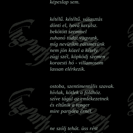
képeslap sem.
kétélű. kétéltű. választás
dönti el, hová kerülsz.
bekötött szemmel
zuhanó tudat vagyunk,
míg nevünkre ráismerünk
nem jön közel a kétely.
zúgj szél, köpködj szemen
koraesti hó - villamosom
lassan elérkezik.
ostoba, szentimentális szavak.
hívlak, kötlek a földhöz.
szíve tágul az emlékezetnek
és eltűnik a tenger
mire partjára érnél.
ne szólj tehát. üss rést