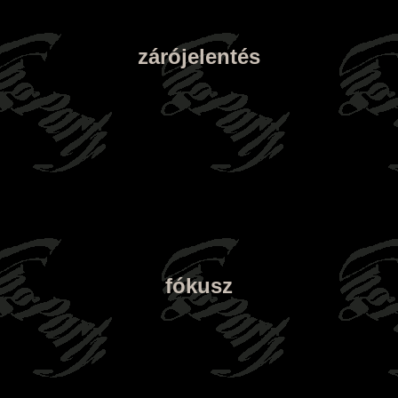
zárójelentés
fókusz