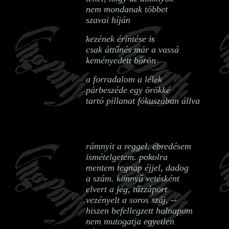
nem mondanak többet
szavai híján
kezének érintése is
csak áttűnés már a vassá
keményedett bőrön
a forradalom a lélek
párbeszéde egy örökké
tartó pillanat fókuszában állva
rámnyit a reggel, ébredésem
ismételgetem. pokolra
mentem tegnap éjjel, dadog
a szám. könnyű vetésként
elvert a jég, tűzzáport
vezényelt a soros száj, --
hiszen befellegzett holnapom
nem mutogatja egyetlen