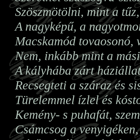
Szöszmötölni, mint a tűz
A nagyképű, a nagyotmon
Macskamód tovaosonó, v
Nem, inkább mint a mási
A kályhába zárt háziállat
Recsegteti a száraz és si
Türelemmel ízlel és kóst
Kemény- s puhafát, szeme
Csámcsog a venyigéken,