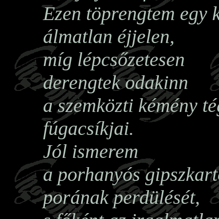
Ezen töprengtem egy kö
álmatlan éjjelen,
míg lépcsőzetesen
derengtek odakinn
a szemközti kémény té
fúgacsíkjai.
Jól ismerem
a porhanyós gipszkar
porának perdülését,