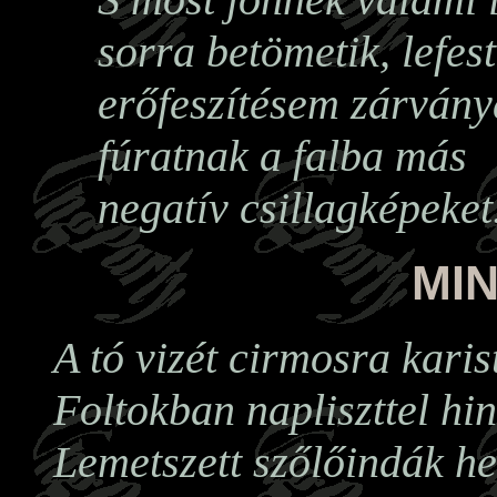
sorra betömetik, lefest
erőfeszítésem zárványa
fúratnak a falba más
negatív csillagképeket
MIN
A tó vizét cirmosra karis
Foltokban napliszttel hin
Lemetszett szőlőindák he