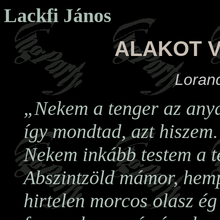
Lackfi János
ALAKOT 
Loran
„Nekem a tenger az any
így mondtad, azt hiszem.
Nekem inkább testem a t
Abszintzöld mámor, hemp
hirtelen morcos olasz ég 