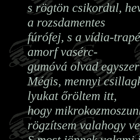
s rögtön csikordul, he
a rozsdamentes
fúrófej, s a vídia-trap
amorf vasérc-
gumóvá olvad egyszer
Mégis, mennyi csillagk
lyukat őröltem itt,
hogy mikrokozmoszun
rögzítsem valahogy ve
S most jönnek valami 