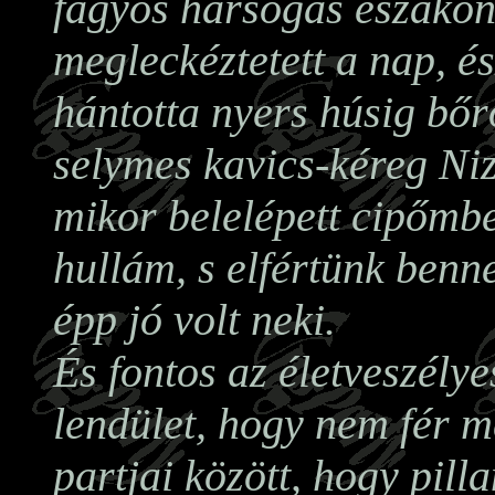
fagyos harsogás északon
megleckéztetett a nap, é
hántotta nyers húsig bő
selymes kavics-kéreg Ni
mikor belelépett cipőmbe
hullám, s elfértünk benne
épp jó volt neki.
És fontos az életveszélye
lendület, hogy nem fér 
partjai között, hogy pill