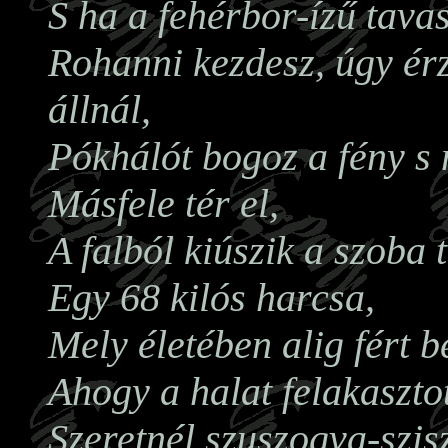
S ha a fehérbor-ízű tavas
Rohanni kezdesz, úgy ér
állnál,
Pókhálót bogoz a fény s
Másfele tér el,
A falból kiúszik a szoba 
Egy 68 kilós harcsa,
Mely életében alig fért be
Ahogy a halat felakasztot
Szeretnél szuszogva-szis