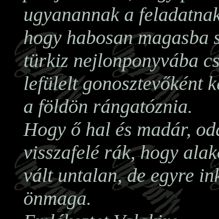
ugyanannak a feladatnak,
hogy habosan magasba s
türkiz nejlonponyvába c
lefülelt gonosztevőként k
a földön rángatóznia.
Hogy ő hal és madár, oda
visszafelé rák, hogy alak
vált untalan, de egyre i
önmaga.