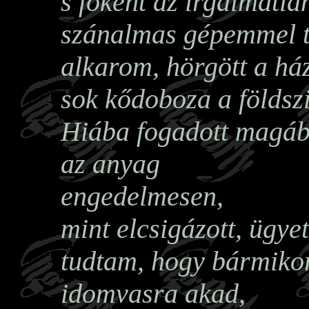
s főként az irgalmatla
szánalmas gépemmel t
alkarom, hörgött a há
sok kődoboza a földszi
Hiába fogadott magá
az anyag
engedelmesen,
mint elcsigázott, ügyet
tudtam, hogy bármiko
idomvasra akad,