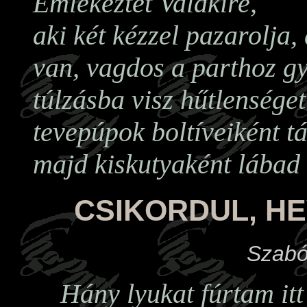
Emlékeztet Valakire,
aki két kézzel pazarolja,
van, vagdos a parthoz gy
túlzásba visz hűtlenséget
tevepúpok boltíveiként t
majd kiskutyaként lábad 
CSIKORDUL, HE
Szabó
Hány lyukat fúrtam itt