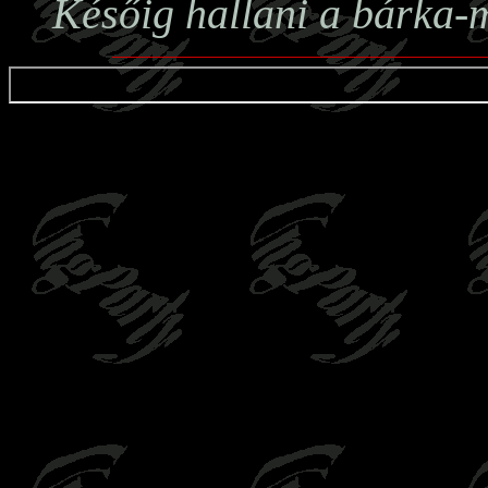
Későig hallani a bárka-