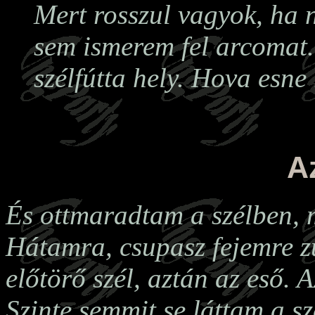
Mert rosszul vagyok, ha
sem ismerem fel arcomat.
szélfútta hely. Hova esne 
A
És ottmaradtam a szélben, m
Hátamra, csupasz fejemre z
előtörő szél, aztán az eső. A
Szinte semmit se láttam a sz