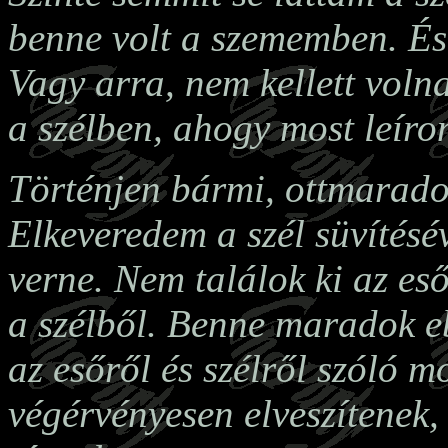
benne volt a szememben. É
Vagy arra, nem kellett vol
a szélben, ahogy most leír
Történjen bármi, ottmarado
Elkeveredem a szél süvítésé
verne. Nem találok ki az es
a szélből. Benne maradok e
az esőről és szélről szóló 
végérvényesen elveszítenek,