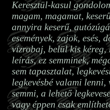
Keresztül-kasul gondolom
magam, magamat, keserű
annyira keserű, autózúgá
események, zajok, esés, 
vízrobaj, belül kis kéreg,
leírás, ez semminek, még
sem tapasztalat, legkevés
legkevésbé valami lenni,
semmi, a lehető legkevese
vagy éppen csak említhető