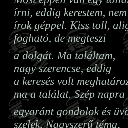
írni, eddig kerestem, nem
írok géppel. Kiss toll, ali
fogható, de megteszi
a dolgát. Ma találtam,
nagy szerencse, eddig
a keresés volt meghatáro
ma a találat. Szép napra
egyaránt gondolok és üvö
szelek. Nagyszerű téma,