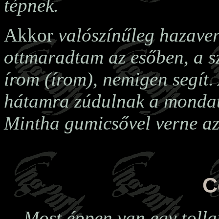
tépnek.
Akkor
valószínűleg hazave
ottmaradtam az esőben, a s
írom (írom), nemigen segít.
hátamra zúdulnak a mondato
Mintha gumicsővel verne az 
C
Most éppen van egy toll