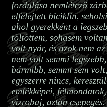
fordulása nemlétező zárb
elfelejtett biciklin, sehol
ahol gyerekként a legsze
töltöttem, sohasem volta
volt nyár, és azok nem a
nem volt semmi legszebb,
bármibb, semmi sem volt
egyszerre nincs, keresztü
emlékképei, félmondatok,
vízrobaj, aztán csepegés,